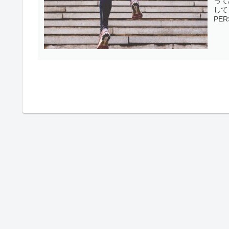
って
して
PER