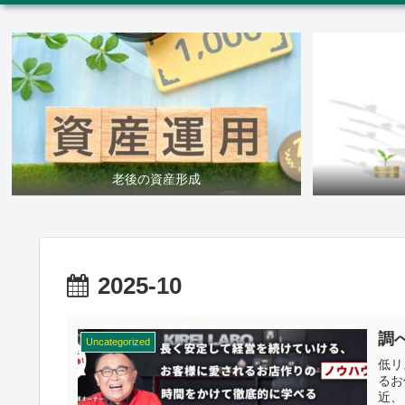
老後の資産形成
2025-10
調
Uncategorized
低リ
るお
近、