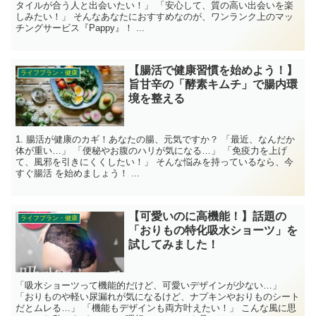
タイルが合う人と出会いたい！」 「安心して、質の高い出会いを楽
しみたい！」 そんなあなたにおすすめなのが、ワンランク上のマッ
チングサービス『Pappy』！ ...
【腸活で健康習慣を始めよう！】
ライフプラン・健康
旨甘辛の「酵素キムチ」で腸内環
境を整える
1. 腸活が健康のカギ！あなたの腸、元気ですか？ 「最近、なんだか
体が重い…」 「便秘やお腹のハリが気になる…」 「免疫力を上げ
て、風邪を引きにくくしたい！」 そんな悩みを持っているなら、今
すぐ腸活 を始めましょう！ ...
【可愛いのに高機能！】話題の
ライフプラン・健康
「おりもの特化吸水ショーツ」を
試してみました！
「吸水ショーツって機能的だけど、可愛いデザインが少ない…」
「おりものや軽い尿漏れが気になるけど、ナプキンやおりものシート
だとムレる…」 「機能もデザインも両方叶えたい！」 こんな風に思