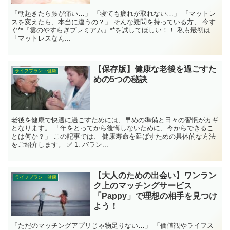
「朝起きたら腰が痛い…」 「寝ても疲れが取れない…」 「マットレ
スを変えたら、本当に違うの？」 そんな疑問を持っている方、 今す
ぐ**『雲のやすらぎプレミアム』**を試してほしい！！ 私も最初は
「マットレスなん...
【保存版】健康な老後を過ごすた
ライフプラン・健康
めの5つの秘訣
老後を健康で快適に過ごすためには、早めの準備と日々の習慣がカギ
となります。 「年をとってから後悔しないために、今からできるこ
とは何か？」 この記事では、 健康寿命を延ばすための具体的な方法
をご紹介します。 ✅ 1. バラン...
【大人のための出会い】ワンラン
ライフプラン・健康
ク上のマッチングサービス
「Pappy」で理想の相手を見つけ
よう！
「ただのマッチングアプリじゃ物足りない…」 「価値観やライフス