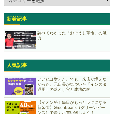
新着記事
調べてわかった「おそうじ革命」の魅
力
人気記事
いいねは増えた。でも、来店が増えな
かった。元店長が気づいた「インスタ
運用」の落とし穴と成功の鍵
【イオン発！毎日がもっとラクになる
新習慣】GreenBeans（グリーンビー
ンズ）で賢くお買い物しよう！