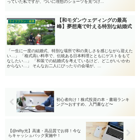
っていた私ですが、ついに理想のショーツを見つけ...
【和モダンウェディングの最高
ライフプラン・健康
峰】夢想庵で叶える特別な結婚式
「一生に一度の結婚式、特別な場所で和の美しさを感じながら迎えた
い…」 「格式高い料亭で、伝統ある日本料理とともにゲストをもて
なしたい…」 「和装での結婚式を考えているけど、どこがいいかわ
からない…」 そんなお二人にぴったりの会場が、...
初心者向け！株式投資の本・書籍ランキ
ング〜おすすめ、入門書など〜
【@nifty光】高速・高品質でお得！今な
らキャッシュバック実施中！