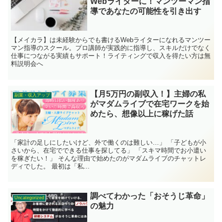
Webライターに！マンツーマン指
導であなたの可能性を引き出す
【メイカラ】は未経験からでも書けるWebライターになれるマンツー
マン指導のスクール。プロ講師が実践的に指導し、スキルだけでなく
仕事につながる実績もサポート！ライティングで収入を得たい方は無
料説明会へ
【月5万円の副収入！】主婦の私
副業・収入アップ
がマダムライブで在宅ワークを始
めたら、想像以上に稼げた話
「家計の足しにしたいけど、外で働くのは難しい…」 「子どもが小
さいから、在宅でできる仕事を探してる」 「スキマ時間でお小遣い
を稼ぎたい！」 そんな理由で始めたのがマダムライブのチャットレ
ディでした。 最初は「私...
調べてわかった「おそうじ革命」
Uncategorized
の魅力