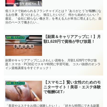
低リスクで始められるフランチャイズとは？ “ありがとう”が報酬にな
るお仕事、見つけました。 独立したいけど、何から始めたらいい？
最近、「会社に頼らない働き方」を考える人が本当に増えました。自
分のペースで働きたい...
【副業＆キャリアアップに！】月
副業・収入アップ
額1,628円で資格が学び放題！
副業やキャリアアップにふさわしい資格を、月額1,628円で学び放
題！スマホ・PC対応でスキマ時間に学習可能。 コスパ抜群のオンラ
イン資格講座を今すぐチェック！
【スマモニ】賢い女性のためのモ
副業・収入アップ
ニターサイト！美容・エステ体験
で報酬GET♪
「美容やエステをお得に体験したい！」 「好きな時間にできる副業