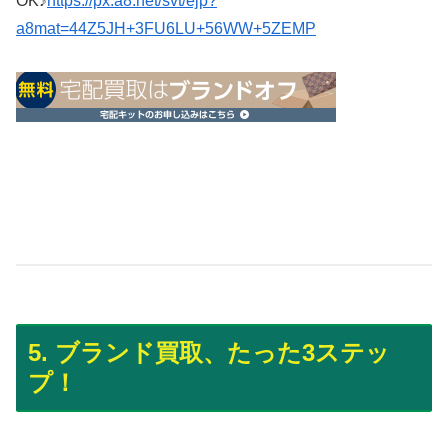
OK♪
https://px.a8.net/svt/ejp?
a8mat=44Z5JH+3FU6LU+56WW+5ZEMP
5. ブランド買取、たった3ステッ
プ！