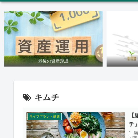
老後の資産形成
キムチ
【
ライフプラン・健康
チ
1.