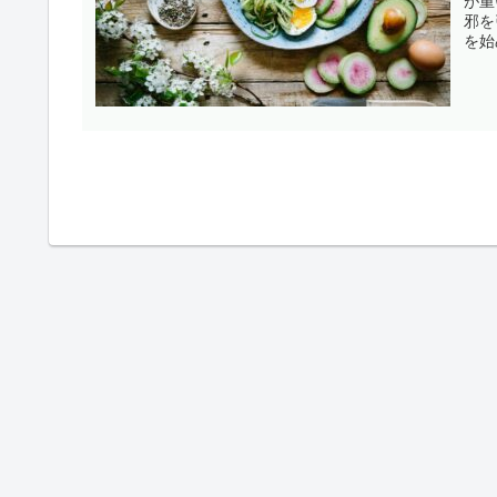
が重
邪を
を始