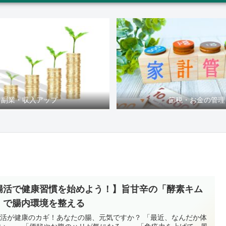
副業・収入アップ
節税・お金の管理
腸活で健康習慣を始めよう！】旨甘辛の「酵素キム
」で腸内環境を整える
 腸活が健康のカギ！あなたの腸、元気ですか？ 「最近、なんだか体